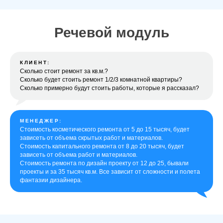
Речевой модуль
КЛИЕНТ:
Сколько стоит ремонт за кв.м.?
Сколько будет стоить ремонт 1/2/3 комнатной квартиры?
Сколько примерно будут стоить работы, которые я рассказал?
МЕНЕДЖЕР:
Стоимость косметического ремонта от 5 до 15 тысяч, будет
зависеть от объема скрытых работ и материалов.
Стоимость капитального ремонта от 8 до 20 тысяч, будет
зависеть от объема работ и материалов.
Стоимость ремонта по дизайн проекту от 12 до 25, бывали
проекты и за 35 тысяч кв.м. Все зависит от сложности и полета
фантазии дизайнера.