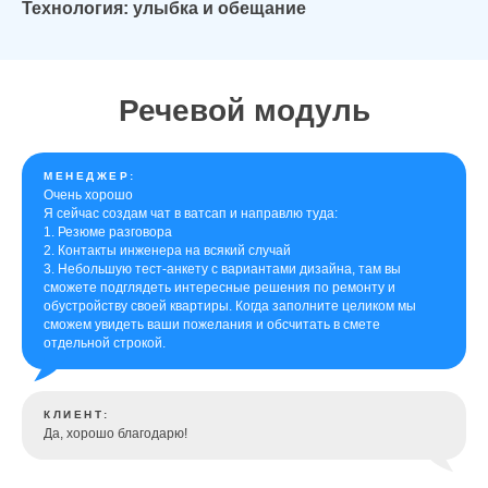
Технология: улыбка и обещание
Речевой модуль
МЕНЕДЖЕР:
Очень хорошо
Я сейчас создам чат в ватсап и направлю туда:
1. Резюме разговора
2. Контакты инженера на всякий случай
3. Небольшую тест-анкету с вариантами дизайна, там вы
сможете подглядеть интересные решения по ремонту и
обустройству своей квартиры. Когда заполните целиком мы
сможем увидеть ваши пожелания и обсчитать в смете
отдельной строкой.
КЛИЕНТ:
Да, хорошо благодарю!