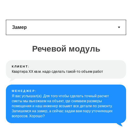
Речевой модуль
КЛИЕНТ:
Квартира ХХ кв.м. надо сделать такой-то объем работ
МЕНЕДЖЕР:
Я вас услышал(а). Для того чтобы сделать точный расчет
сметы мы выезжаем на объект, где снимаем размеры
помещения и наш инженер возьмет все детали по ремонту.
Запишемся на замер, а сейчас задам вам пару уточняющих
вопросов. Хорошо?