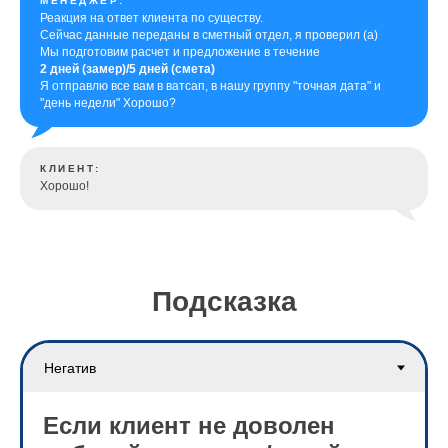
МЕНЕДЖЕР:
Реакция на ответ клиента по существу.
Сейчас данные переданы в сметный отдел, я проверил (а)
Мы подготовим расчет и предложение в течение
2 дней (замер)/5 дней (смета)
Я отправлю все вам в ватсап, в нашу группу "точная дата" и
"день недели" Хорошо?
КЛИЕНТ:
Хорошо!
Подсказка
Если клиент не доволен