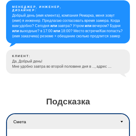
МЕНЕДЖЕР, ИНЖЕНЕР,
ДИЗАЙНЕР:
Добрый день (имя клиента), компания Ремарка, меня зовут
(имя) я инженер. Предлагаю согласовать время замера. Когда
вам удобно? Сегодня
или
завтра? Утром
или
вечером? Будни
или
выходные? в 17:00
или
18:00? Место встречи/Как попасть?
(имя заказчика) резюме + обещание сколько продлится замер
КЛИЕНТ:
Да, Добрый день!
Мне удобно завтра во второй половине дня в ..., адрес ....
Подсказка