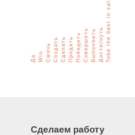
Tobe the best in sales
Достигнуть
Совершить
Выполнить
Победить
Сделать
Продать
Создать
Смочь
Win
Да
Сделаем работу