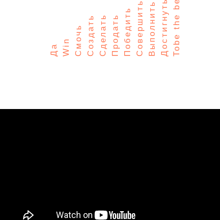
Tobe the best in sales
Достигнуть
Совершить
Выполнить
Победить
Сделать
Продать
Создать
Смочь
Win
Да