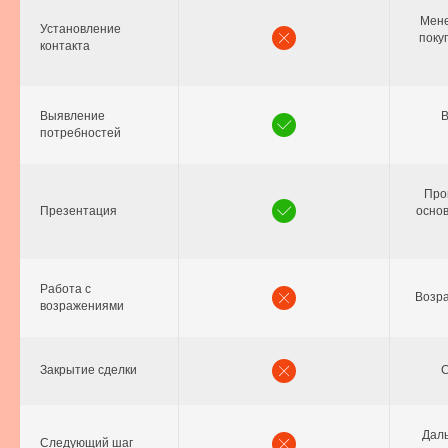
Мене
Установление
поку
контакта
Выявление
В
потребностей
Про
Презентация
основ
Работа с
Возр
возражениями
Закрытие сделки
С
Дал
Следующий шаг