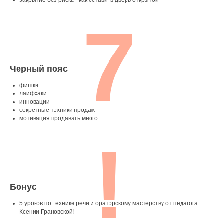
закрытие без риска - как оставить дверь открытой
7
Черный пояс
фишки
лайфхаки
инновации
секретные техники продаж
мотивация продавать много
!
Бонус
5 уроков по технике речи и ораторскому мастерству от педагога
Ксении Грановской!