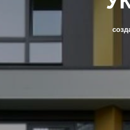
УК
созд