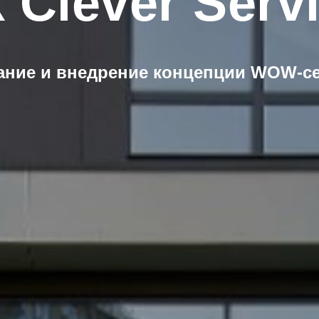
 Clever Serv
ание и внедрение концепции WOW-с