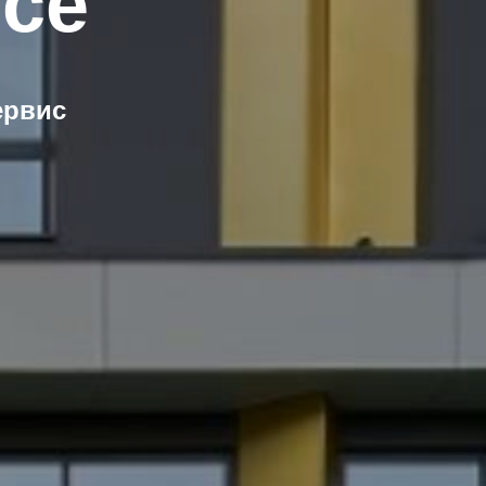
ice
ервис